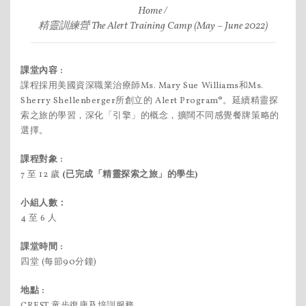
Home
精靈訓練營 The Alert Training Camp (May – June 2022)
課堂內容 :
課程採用美國資深職業治療師Ms. Mary Sue Williams和Ms.
Sherry Shellenberger所創立的 Alert Program®。延續精靈探
索之旅的學習，深化「引擎」的概念，擴闊不同感覺餐牌策略的
選擇。
課程對象 :
7 至 12 歲
(已完成「精靈探索之旅」的學生)
小組人數：
4 至 6 人
課堂時間 :
四堂 (每節90分鐘)
地點 :
CREST 童步復康及培訓服務