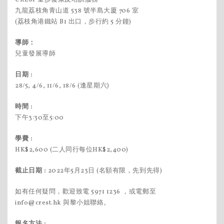
九龍荔枝角青山道 538 號半島大廈 706 室
(荔枝角港鐵站 B1 出口，步行約 5 分鐘)
導師：
兒童發展導師
日期 :
28/5, 4/6, 11/6, 18/6 (逢星期六)
時間 :
下午3:30至5:00
學費
:
HK$2,600 (二人同行每位HK$2,400)
截止日期 :
2022年5月23日 (名額有限，先到先得)
如有任何疑問，歡迎致電 5971 1236 ，或電郵至
info@crest.hk 與黎小姐聯絡。
報名方法 :