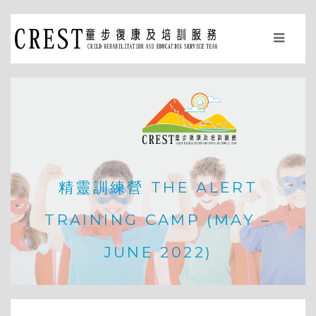
精靈訓練營 THE ALERT
TRAINING CAMP (MAY –
JUNE 2022)