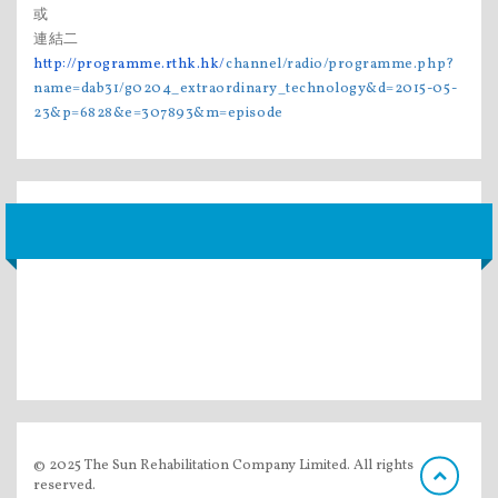
或
連結二
http://programme.rthk.hk/
channel/radio/programme.php?
name=dab31/g0204_
extraordinary_technology&d=
2015-05-
23&p=6828&e=307893&m=
episode
© 2025 The Sun Rehabilitation Company Limited. All rights
reserved.