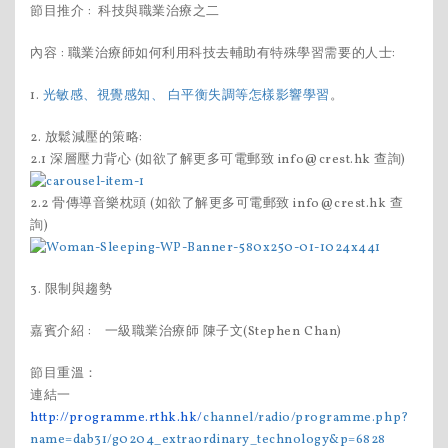
節目推介 : 科技與職業治療之二
內容 : 職業治療師如何利用科技去輔助有特殊學習需要的人士:
1.
光敏感、視覺感知、 白平衡失調等怎樣影響學習
。
2. 放鬆減壓的策略:
2.1 深層壓力背心 (如欲了解更多可電郵致 info@crest.hk 查詢)
2.2 骨傳導音樂枕頭 (如欲了解更多可電郵致 info@crest.hk 查
詢)
3. 限制與趨勢
嘉賓介紹 : 一級職業治療師 陳子文(Stephen Chan)
節目重溫：
連結一
http://programme.rthk.hk/
channel/radio/programme.php?
name=dab31/g0204_
extraordinary_technology&p=
6828