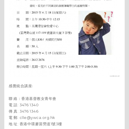
感覺統合講座:
聯 絡：香港基督教女青年會
電 話: 3476 1340
傳 真: 3476 1346
電 郵: clle@ywca.org.hk
地 址: 香港中環麥當勞道1號3樓