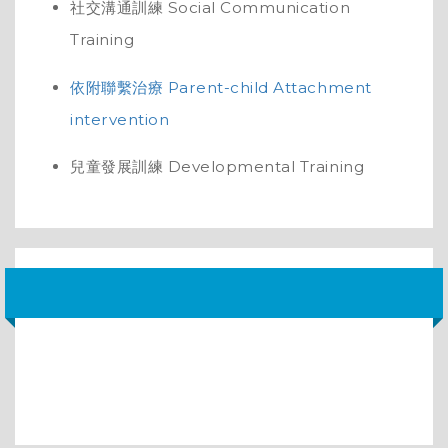
社交溝通訓練 Social Communication
Training
依附聯繫治療 Parent-child Attachment
intervention
兒童發展訓練 Developmental Training