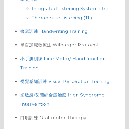
Integrated Listening System (iLs)
Therapeutic Listening (TL)
書寫訓練 Handwriting Training
韋百加減敏療法 Wilbarger Protocol
小手肌訓練 Fine Motor/ Hand function
Training
視覺感知訓練 Visual Perception Training
光敏感/艾蘭綜合症治療 Irlen Syndrome
Intervention
口肌訓練 Oral-motor Therapy